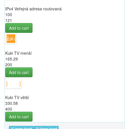
IPv4 Veřejná adresa routovaná
100
121
Add to cart
Kuki TV menší
165.29
200
Add to cart
Kuki TV větší
330.58
400
Add to cart
15 items found
15 items found