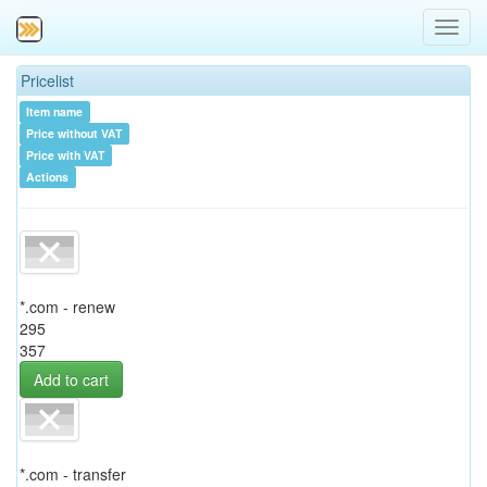
Switc
navig
Pricelist
Item name
Price without VAT
Price with VAT
Actions
*.com - renew
295
357
Add to cart
*.com - transfer