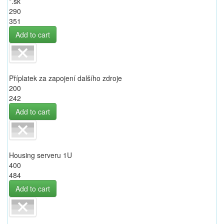
*.sk
290
351
Add to cart
Příplatek za zapojení dalšího zdroje
200
242
Add to cart
Housing serveru 1U
400
484
Add to cart