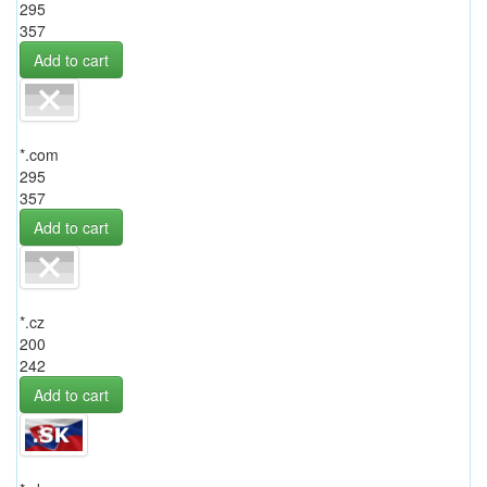
295
357
Add to cart
*.com
295
357
Add to cart
*.cz
200
242
Add to cart